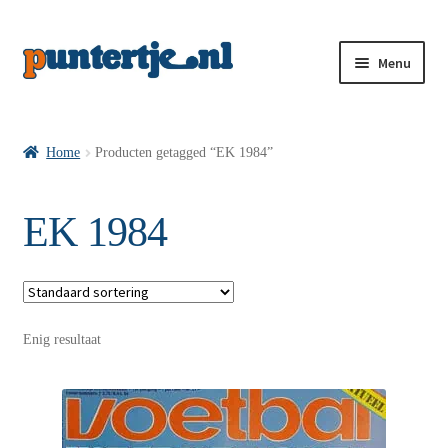
Menu
Losse nummers VI
Home
Producten getagged “EK 1984”
Pakketten VI’s
EK 1984
VI’s met Hollandse Velden
Enig resultaat
VI’s met Posters
Wie is puntertje