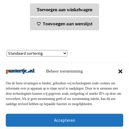
Toevoegen aan winkelwagen
Toevoegen aan wenslijst
Enig resultaat
Beheer toestemming
Om de beste ervaringen te bieden, gebruiken wij technologieën zoals cookies om
informatie over je apparaat op te slaan en/of te raadplegen. Door in te stemmen met
deze technologieën kunnen wij gegevens zoals surfgedrag of unieke ID's op deze site
Privacybeleid
-
Verzending en retouren
-
Algemene
verwerken. Als je geen toestemming geeft of uw toestemming intrekt, kan dit een
nadelige invloed hebben op bepaalde functies en mogelijkheden.
voorwaarden
-
Disclaimert
-
Betaalmethoden
-
Over ons
-
Contact
Accepteren