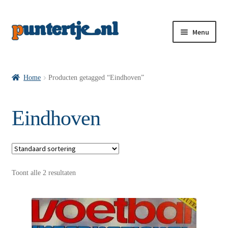
Menu
Losse nummers VI
Home
Producten getagged “Eindhoven”
Pakketten VI’s
Eindhoven
VI’s met Hollandse Velden
Toont alle 2 resultaten
VI’s met Posters
Wie is puntertje