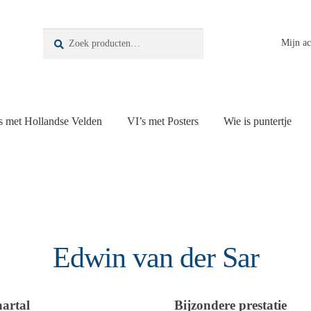
Zoeken
Zoeken
Mijn a
naar:
s met Hollandse Velden
VI’s met Posters
Wie is puntertje
Edwin van der Sar
aartal
Bijzondere prestatie