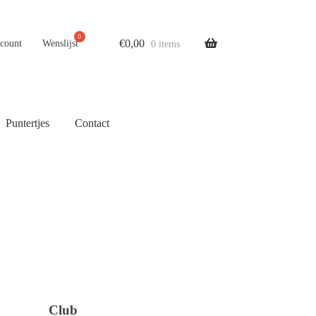
€
0,00
ccount
Wenslijst
0 items
Puntertjes
Contact
Club