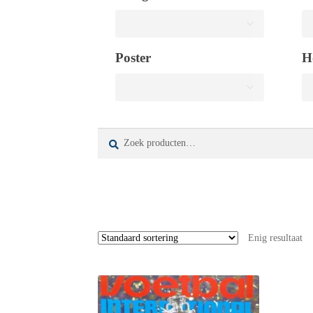
Poster
H
Zoeken
Zoeken
naar:
Enig resultaat