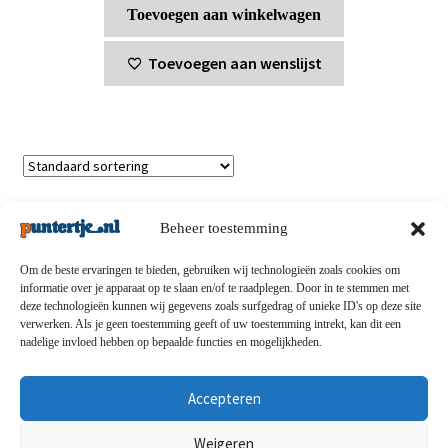
Toevoegen aan winkelwagen
Toevoegen aan wenslijst
Enig resultaat
Beheer toestemming
Om de beste ervaringen te bieden, gebruiken wij technologieën zoals cookies om
informatie over je apparaat op te slaan en/of te raadplegen. Door in te stemmen met
deze technologieën kunnen wij gegevens zoals surfgedrag of unieke ID's op deze site
Privacybeleid
-
Verzending en retouren
-
Algemene
verwerken. Als je geen toestemming geeft of uw toestemming intrekt, kan dit een
nadelige invloed hebben op bepaalde functies en mogelijkheden.
voorwaarden
-
Disclaimert
-
Betaalmethoden
-
Over ons
-
Contact
Accepteren
© puntertje.nl 2026
Weigeren