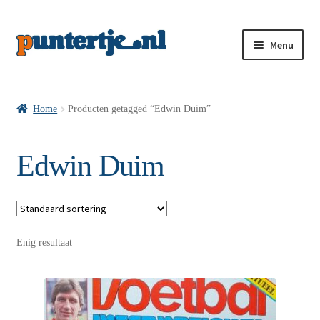
Menu
Losse nummers VI
Home
Producten getagged “Edwin Duim”
Pakketten VI’s
Edwin Duim
VI’s met Hollandse Velden
Enig resultaat
VI’s met Posters
Wie is puntertje