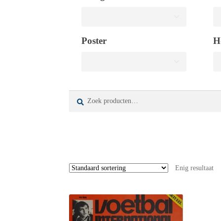
Poster
H
Zoeken
Zoeken
naar:
Enig resultaat