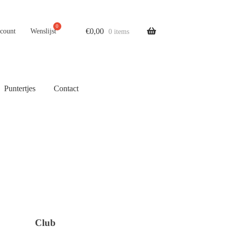
€
0,00
ccount
Wenslijst
0 items
Puntertjes
Contact
Club