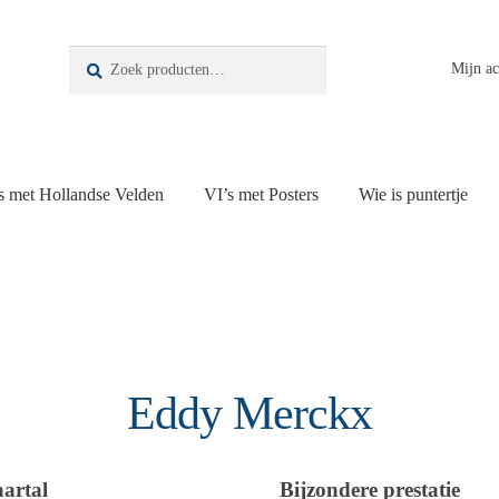
Zoeken
Zoeken
Mijn a
naar:
s met Hollandse Velden
VI’s met Posters
Wie is puntertje
Eddy Merckx
aartal
Bijzondere prestatie