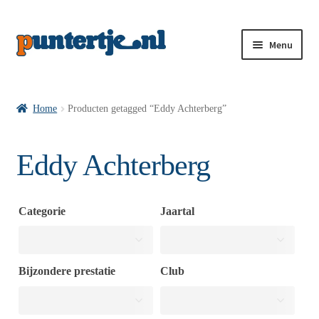
Menu
Losse nummers VI
Home
Producten getagged “Eddy Achterberg”
Pakketten VI’s
Eddy Achterberg
VI’s met Hollandse Velden
Categorie
Jaartal
VI’s met Posters
Bijzondere prestatie
Club
Wie is puntertje