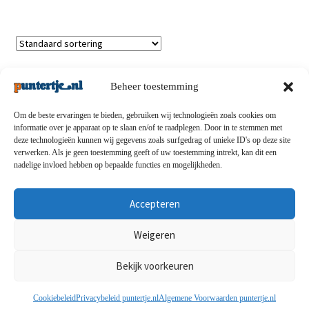
Toont alle 3 resultaten
Beheer toestemming
Om de beste ervaringen te bieden, gebruiken wij technologieën zoals cookies om
informatie over je apparaat op te slaan en/of te raadplegen. Door in te stemmen met
deze technologieën kunnen wij gegevens zoals surfgedrag of unieke ID's op deze site
Privacybeleid
-
Verzending en retouren
-
Algemene
verwerken. Als je geen toestemming geeft of uw toestemming intrekt, kan dit een
nadelige invloed hebben op bepaalde functies en mogelijkheden.
voorwaarden
-
Disclaimert
-
Betaalmethoden
-
Over ons
-
Contact
Accepteren
© puntertje.nl 2026
Weigeren
Privacybeleid puntertje.nl
Bekijk voorkeuren
0
Cookiebeleid
Privacybeleid puntertje.nl
Algemene Voorwaarden puntertje.nl
Zoeken
Zoeken