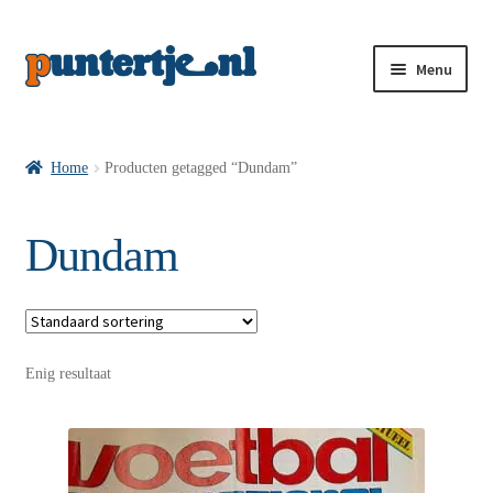
Menu
Losse nummers VI
Home
Producten getagged “Dundam”
Pakketten VI’s
Dundam
VI’s met Hollandse Velden
Enig resultaat
VI’s met Posters
Wie is puntertje