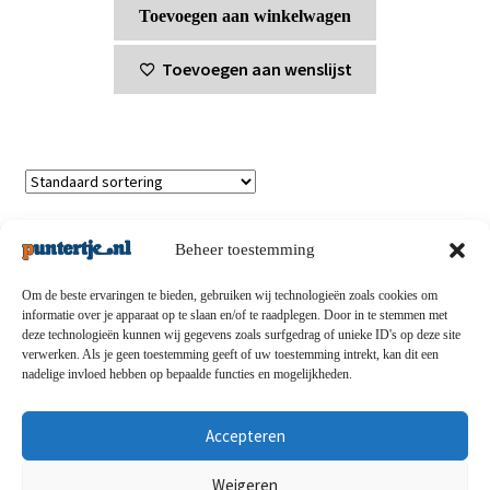
Toevoegen aan winkelwagen
Toevoegen aan wenslijst
Enig resultaat
Beheer toestemming
Om de beste ervaringen te bieden, gebruiken wij technologieën zoals cookies om
informatie over je apparaat op te slaan en/of te raadplegen. Door in te stemmen met
deze technologieën kunnen wij gegevens zoals surfgedrag of unieke ID's op deze site
Privacybeleid
-
Verzending en retouren
-
Algemene
verwerken. Als je geen toestemming geeft of uw toestemming intrekt, kan dit een
nadelige invloed hebben op bepaalde functies en mogelijkheden.
voorwaarden
-
Disclaimert
-
Betaalmethoden
-
Over ons
-
Contact
Accepteren
© puntertje.nl 2026
Weigeren