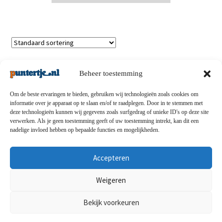
Enig resultaat
Beheer toestemming
Om de beste ervaringen te bieden, gebruiken wij technologieën zoals cookies om
informatie over je apparaat op te slaan en/of te raadplegen. Door in te stemmen met
deze technologieën kunnen wij gegevens zoals surfgedrag of unieke ID's op deze site
Privacybeleid
-
Verzending en retouren
-
Algemene
verwerken. Als je geen toestemming geeft of uw toestemming intrekt, kan dit een
nadelige invloed hebben op bepaalde functies en mogelijkheden.
voorwaarden
-
Disclaimert
-
Betaalmethoden
-
Over ons
-
Contact
Accepteren
© puntertje.nl 2026
Weigeren
Privacybeleid puntertje.nl
Bekijk voorkeuren
0