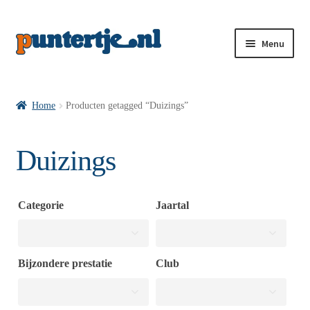
Menu
Losse nummers VI
Home
Producten getagged “Duizings”
Pakketten VI’s
Duizings
VI’s met Hollandse Velden
Categorie
Jaartal
VI’s met Posters
Bijzondere prestatie
Club
Wie is puntertje