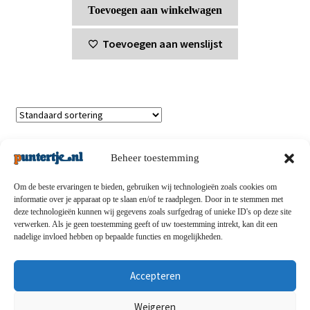
Toevoegen aan winkelwagen
Toevoegen aan wenslijst
Enig resultaat
Beheer toestemming
Om de beste ervaringen te bieden, gebruiken wij technologieën zoals cookies om
informatie over je apparaat op te slaan en/of te raadplegen. Door in te stemmen met
deze technologieën kunnen wij gegevens zoals surfgedrag of unieke ID's op deze site
Privacybeleid
-
Verzending en retouren
-
Algemene
verwerken. Als je geen toestemming geeft of uw toestemming intrekt, kan dit een
nadelige invloed hebben op bepaalde functies en mogelijkheden.
voorwaarden
-
Disclaimert
-
Betaalmethoden
-
Over ons
-
Contact
Accepteren
© puntertje.nl 2026
Weigeren