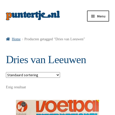
Menu
Losse nummers VI
Home
Producten getagged “Dries van Leeuwen”
Pakketten VI’s
Dries van Leeuwen
VI’s met Hollandse Velden
Enig resultaat
VI’s met Posters
Wie is puntertje