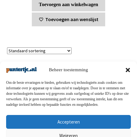
Toevoegen aan winkelwagen
Toevoegen aan wenslijst
Enig resultaat
Beheer toestemming
Om de beste ervaringen te bieden, gebruiken wij technologieën zoals cookies om
informatie over je apparaat op te slaan en/of te raadplegen. Door in te stemmen met
deze technologieën kunnen wij gegevens zoals surfgedrag of unieke ID's op deze site
Privacybeleid
-
Verzending en retouren
-
Algemene
verwerken. Als je geen toestemming geeft of uw toestemming intrekt, kan dit een
nadelige invloed hebben op bepaalde functies en mogelijkheden.
voorwaarden
-
Disclaimert
-
Betaalmethoden
-
Over ons
-
Contact
Accepteren
© puntertje.nl 2026
Weigeren