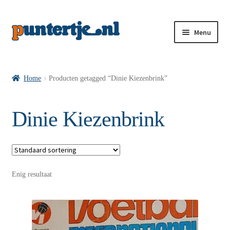
Menu
Losse nummers VI
Home
Producten getagged “Dinie Kiezenbrink”
Pakketten VI’s
Dinie Kiezenbrink
VI’s met Hollandse Velden
Enig resultaat
VI’s met Posters
Wie is puntertje