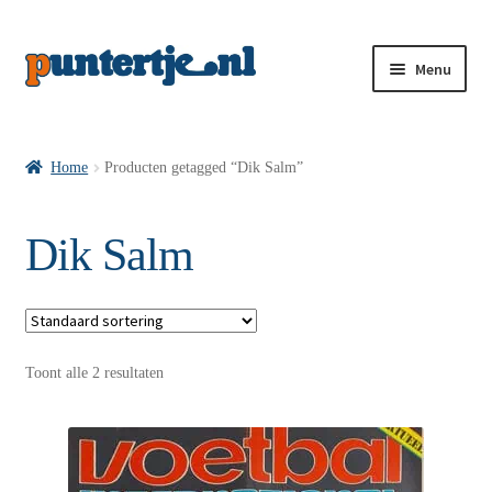
Menu
Losse nummers VI
Home
Producten getagged “Dik Salm”
Pakketten VI’s
Dik Salm
VI’s met Hollandse Velden
Toont alle 2 resultaten
VI’s met Posters
Wie is puntertje