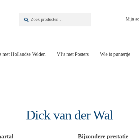
Zoeken
Zoeken
Mijn a
naar:
s met Hollandse Velden
VI’s met Posters
Wie is puntertje
Dick van der Wal
aartal
Bijzondere prestatie