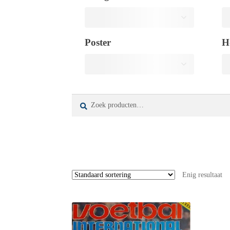
Poster
H
Zoeken
Zoeken
naar:
Enig resultaat