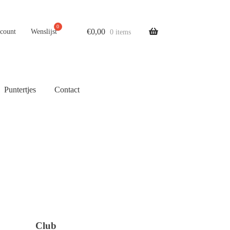
€
0,00
ccount
Wenslijst
0 items
Puntertjes
Contact
Club