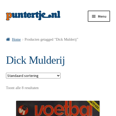
Menu
Losse nummers VI
Home
Producten getagged “Dick Mulderij”
Pakketten VI’s
Dick Mulderij
VI’s met Hollandse Velden
Toont alle 8 resultaten
VI’s met Posters
Wie is puntertje