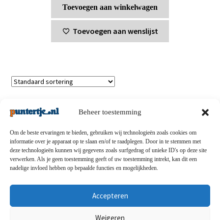
Toevoegen aan winkelwagen
Toevoegen aan wenslijst
Enig resultaat
Beheer toestemming
Om de beste ervaringen te bieden, gebruiken wij technologieën zoals cookies om
informatie over je apparaat op te slaan en/of te raadplegen. Door in te stemmen met
deze technologieën kunnen wij gegevens zoals surfgedrag of unieke ID's op deze site
Privacybeleid
-
Verzending en retouren
-
Algemene
verwerken. Als je geen toestemming geeft of uw toestemming intrekt, kan dit een
nadelige invloed hebben op bepaalde functies en mogelijkheden.
voorwaarden
-
Disclaimert
-
Betaalmethoden
-
Over ons
-
Contact
Accepteren
© puntertje.nl 2026
Weigeren