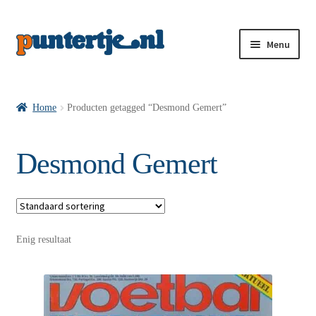
Menu
Losse nummers VI
Home
Producten getagged “Desmond Gemert”
Pakketten VI’s
Desmond Gemert
VI’s met Hollandse Velden
Enig resultaat
VI’s met Posters
Wie is puntertje