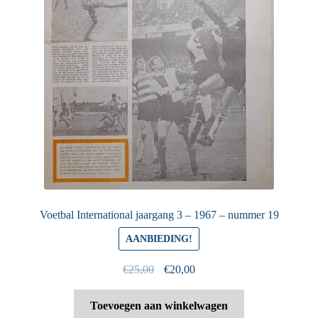
Voetbal International jaargang 3 – 1967 – nummer 19
AANBIEDING!
Oorspronkelijke
Huidige
€
25,00
€
20,00
prijs
prijs
was:
is:
Toevoegen aan winkelwagen