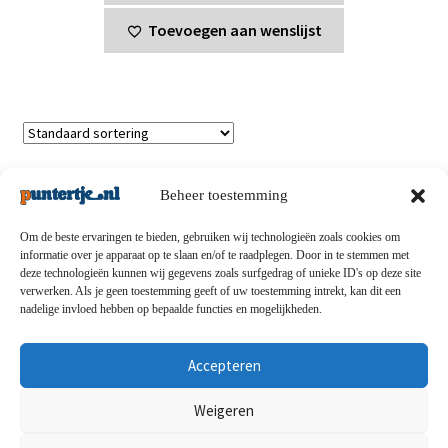
€25,00.
€20,00.
Toevoegen aan wenslijst
Enig resultaat
Beheer toestemming
Om de beste ervaringen te bieden, gebruiken wij technologieën zoals cookies om
informatie over je apparaat op te slaan en/of te raadplegen. Door in te stemmen met
deze technologieën kunnen wij gegevens zoals surfgedrag of unieke ID's op deze site
Privacybeleid
-
Verzending en retouren
-
Algemene
verwerken. Als je geen toestemming geeft of uw toestemming intrekt, kan dit een
nadelige invloed hebben op bepaalde functies en mogelijkheden.
voorwaarden
-
Disclaimert
-
Betaalmethoden
-
Over ons
-
Contact
Accepteren
© puntertje.nl 2026
Weigeren
Privacybeleid puntertje.nl