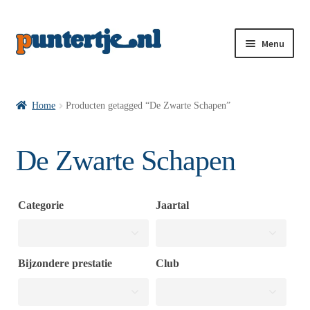
Menu
Losse nummers VI
Home
Producten getagged “De Zwarte Schapen”
Pakketten VI’s
De Zwarte Schapen
VI’s met Hollandse Velden
Categorie
Jaartal
VI’s met Posters
Bijzondere prestatie
Club
Wie is puntertje