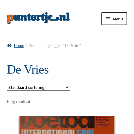
Menu
Losse nummers VI
Home
Producten getagged “De Vries”
Pakketten VI’s
De Vries
VI’s met Hollandse Velden
Enig resultaat
VI’s met Posters
Wie is puntertje