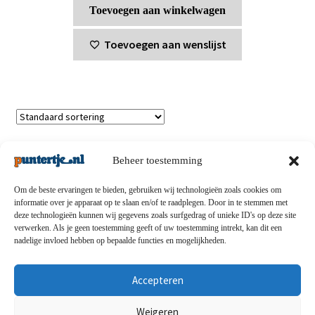
Toevoegen aan winkelwagen
Toevoegen aan wenslijst
Enig resultaat
Beheer toestemming
Om de beste ervaringen te bieden, gebruiken wij technologieën zoals cookies om
informatie over je apparaat op te slaan en/of te raadplegen. Door in te stemmen met
deze technologieën kunnen wij gegevens zoals surfgedrag of unieke ID's op deze site
Privacybeleid
-
Verzending en retouren
-
Algemene
verwerken. Als je geen toestemming geeft of uw toestemming intrekt, kan dit een
nadelige invloed hebben op bepaalde functies en mogelijkheden.
voorwaarden
-
Disclaimert
-
Betaalmethoden
-
Over ons
-
Contact
Accepteren
© puntertje.nl 2026
Weigeren