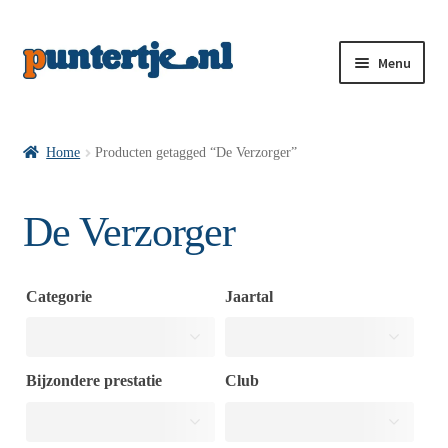
Menu
Losse nummers VI
Home
Producten getagged “De Verzorger”
Pakketten VI’s
De Verzorger
VI’s met Hollandse Velden
Categorie
Jaartal
VI’s met Posters
Bijzondere prestatie
Club
Wie is puntertje