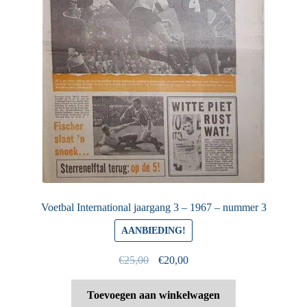
Voetbal International jaargang 3 – 1967 – nummer 3
AANBIEDING!
Oorspronkelijke
Huidige
€
25,00
€
20,00
prijs
prijs
was:
is:
Toevoegen aan winkelwagen