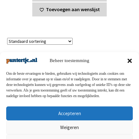
€25,00.
€20,00.
Toevoegen aan wenslijst
Enig resultaat
Beheer toestemming
Om de beste ervaringen te bieden, gebruiken wij technologieën zoals cookies om
informatie over je apparaat op te slaan en/of te raadplegen. Door in te stemmen met
deze technologieën kunnen wij gegevens zoals surfgedrag of unieke ID's op deze site
Privacybeleid
-
Verzending en retouren
-
Algemene
verwerken. Als je geen toestemming geeft of uw toestemming intrekt, kan dit een
nadelige invloed hebben op bepaalde functies en mogelijkheden.
voorwaarden
-
Disclaimert
-
Betaalmethoden
-
Over ons
-
Contact
Accepteren
© puntertje.nl 2026
Weigeren
Privacybeleid puntertje.nl