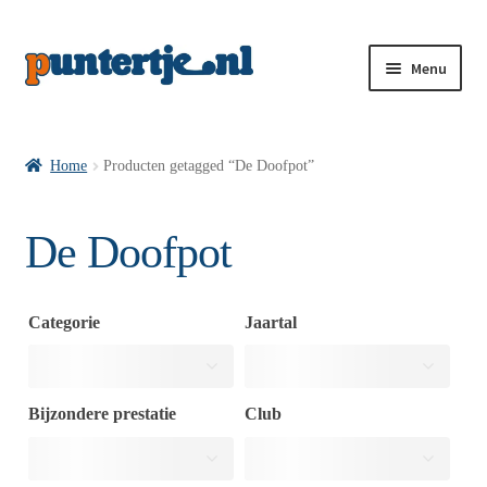
Menu
Losse nummers VI
Home
Producten getagged “De Doofpot”
Pakketten VI’s
De Doofpot
VI’s met Hollandse Velden
Categorie
Jaartal
VI’s met Posters
Bijzondere prestatie
Club
Wie is puntertje