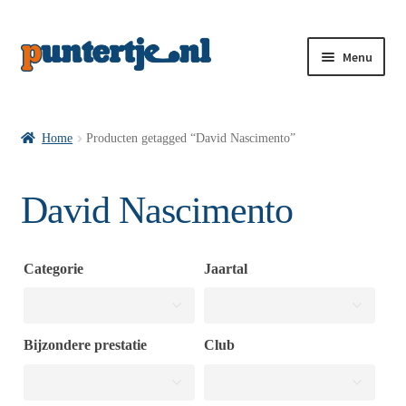
Menu
Losse nummers VI
Home
Producten getagged “David Nascimento”
Pakketten VI’s
David Nascimento
VI’s met Hollandse Velden
Categorie
Jaartal
VI’s met Posters
Bijzondere prestatie
Club
Wie is puntertje