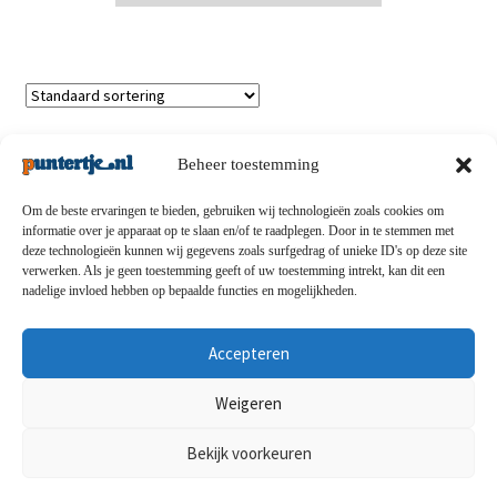
Enig resultaat
Beheer toestemming
Om de beste ervaringen te bieden, gebruiken wij technologieën zoals cookies om
informatie over je apparaat op te slaan en/of te raadplegen. Door in te stemmen met
deze technologieën kunnen wij gegevens zoals surfgedrag of unieke ID's op deze site
Privacybeleid
-
Verzending en retouren
-
Algemene
verwerken. Als je geen toestemming geeft of uw toestemming intrekt, kan dit een
nadelige invloed hebben op bepaalde functies en mogelijkheden.
voorwaarden
-
Disclaimert
-
Betaalmethoden
-
Over ons
-
Contact
Accepteren
© puntertje.nl 2026
Weigeren
Privacybeleid puntertje.nl
Bekijk voorkeuren
0