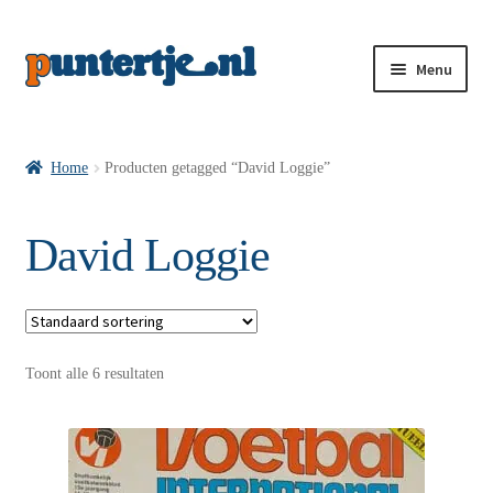
Menu
Losse nummers VI
Home
Producten getagged “David Loggie”
Pakketten VI’s
David Loggie
VI’s met Hollandse Velden
Toont alle 6 resultaten
VI’s met Posters
Wie is puntertje