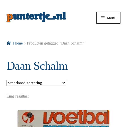
Menu
Losse nummers VI
Home
Producten getagged “Daan Schalm”
Pakketten VI’s
Daan Schalm
VI’s met Hollandse Velden
Enig resultaat
VI’s met Posters
Wie is puntertje