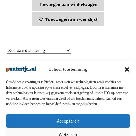
Toevoegen aan winkelwagen
Toevoegen aan wenslijst
Enig resultaat
Beheer toestemming
Om de beste ervaringen te bieden, gebruiken wij technologieën zoals cookies om
informatie over je apparaat op te slaan en/of te raadplegen. Door in te stemmen met
deze technologieën kunnen wij gegevens zoals surfgedrag of unieke ID's op deze site
Privacybeleid
-
Verzending en retouren
-
Algemene
verwerken. Als je geen toestemming geeft of uw toestemming intrekt, kan dit een
nadelige invloed hebben op bepaalde functies en mogelijkheden.
voorwaarden
-
Disclaimert
-
Betaalmethoden
-
Over ons
-
Contact
Accepteren
© puntertje.nl 2026
Weigeren