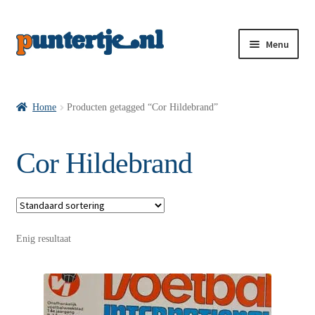
Menu
Losse nummers VI
Home
Producten getagged “Cor Hildebrand”
Pakketten VI’s
Cor Hildebrand
VI’s met Hollandse Velden
Enig resultaat
VI’s met Posters
Wie is puntertje