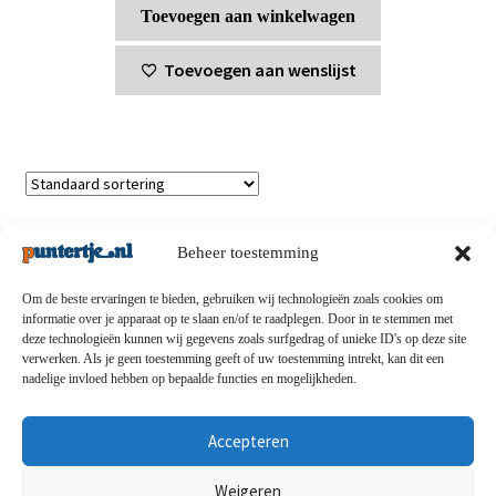
Toevoegen aan winkelwagen
Toevoegen aan wenslijst
Enig resultaat
Beheer toestemming
Om de beste ervaringen te bieden, gebruiken wij technologieën zoals cookies om
informatie over je apparaat op te slaan en/of te raadplegen. Door in te stemmen met
deze technologieën kunnen wij gegevens zoals surfgedrag of unieke ID's op deze site
Privacybeleid
-
Verzending en retouren
-
Algemene
verwerken. Als je geen toestemming geeft of uw toestemming intrekt, kan dit een
nadelige invloed hebben op bepaalde functies en mogelijkheden.
voorwaarden
-
Disclaimert
-
Betaalmethoden
-
Over ons
-
Contact
Accepteren
© puntertje.nl 2026
Weigeren