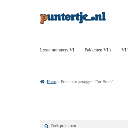
Losse nummers VI
Pakketten VI’s
VI’
Home
Producten getagged “Cor Brom”
Zoeken
Zoeken