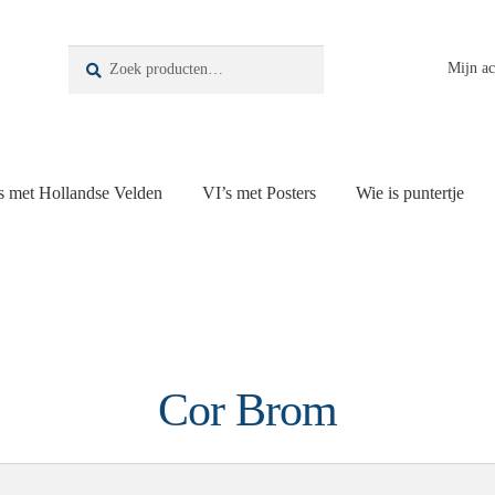
Zoeken
Zoeken
Mijn a
naar:
s met Hollandse Velden
VI’s met Posters
Wie is puntertje
Cor Brom