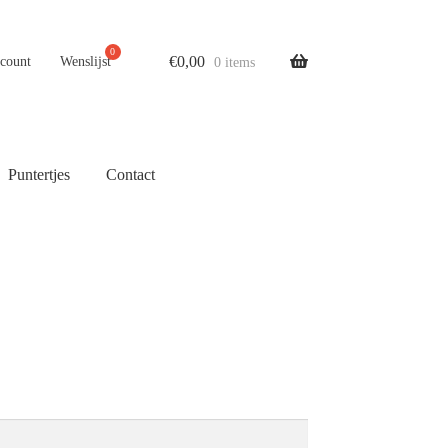
€
0,00
ccount
Wenslijst
0 items
Puntertjes
Contact