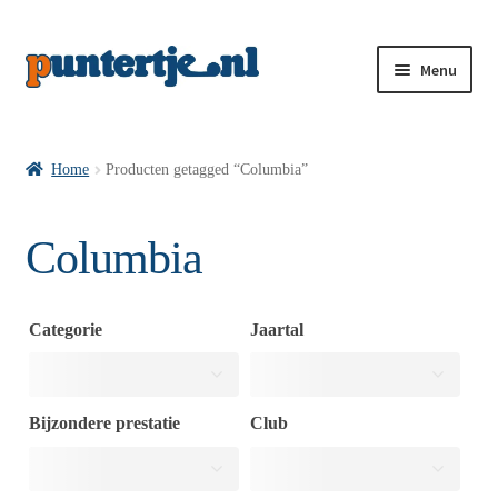
Menu
Losse nummers VI
Home
Producten getagged “Columbia”
Pakketten VI’s
Columbia
VI’s met Hollandse Velden
Categorie
Jaartal
VI’s met Posters
Bijzondere prestatie
Club
Wie is puntertje