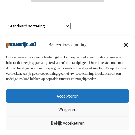
Enig resultaat
Beheer toestemming
Om de beste ervaringen te bieden, gebruiken wij technologieën zoals cookies om
informatie over je apparaat op te slaan en/of te raadplegen. Door in te stemmen met
deze technologieën kunnen wij gegevens zoals surfgedrag of unieke ID's op deze site
Privacybeleid
-
Verzending en retouren
-
Algemene
verwerken. Als je geen toestemming geeft of uw toestemming intrekt, kan dit een
nadelige invloed hebben op bepaalde functies en mogelijkheden.
voorwaarden
-
Disclaimert
-
Betaalmethoden
-
Over ons
-
Contact
Accepteren
© puntertje.nl 2026
Weigeren
Privacybeleid puntertje.nl
Bekijk voorkeuren
0