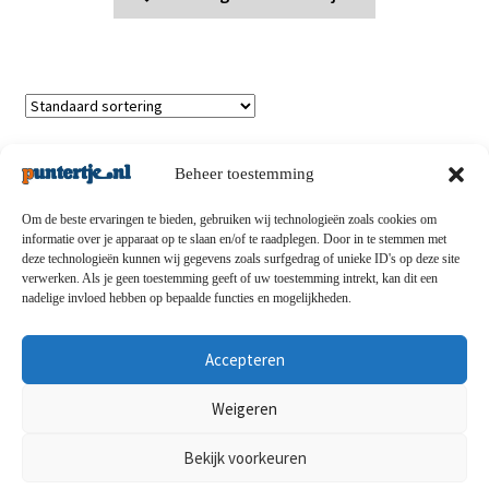
Toont alle 7 resultaten
Beheer toestemming
Om de beste ervaringen te bieden, gebruiken wij technologieën zoals cookies om
informatie over je apparaat op te slaan en/of te raadplegen. Door in te stemmen met
deze technologieën kunnen wij gegevens zoals surfgedrag of unieke ID's op deze site
Privacybeleid
-
Verzending en retouren
-
Algemene
verwerken. Als je geen toestemming geeft of uw toestemming intrekt, kan dit een
nadelige invloed hebben op bepaalde functies en mogelijkheden.
voorwaarden
-
Disclaimert
-
Betaalmethoden
-
Over ons
-
Contact
Accepteren
© puntertje.nl 2026
Weigeren
Privacybeleid puntertje.nl
Bekijk voorkeuren