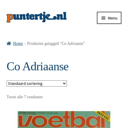
Menu
Losse nummers VI
Home
Producten getagged “Co Adriaanse”
Pakketten VI’s
Co Adriaanse
VI’s met Hollandse Velden
Toont alle 7 resultaten
VI’s met Posters
Wie is puntertje