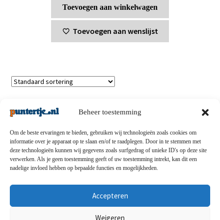
Toevoegen aan winkelwagen
Toevoegen aan wenslijst
Enig resultaat
Beheer toestemming
Om de beste ervaringen te bieden, gebruiken wij technologieën zoals cookies om
informatie over je apparaat op te slaan en/of te raadplegen. Door in te stemmen met
deze technologieën kunnen wij gegevens zoals surfgedrag of unieke ID's op deze site
Privacybeleid
-
Verzending en retouren
-
Algemene
verwerken. Als je geen toestemming geeft of uw toestemming intrekt, kan dit een
nadelige invloed hebben op bepaalde functies en mogelijkheden.
voorwaarden
-
Disclaimert
-
Betaalmethoden
-
Over ons
-
Contact
Accepteren
© puntertje.nl 2026
Weigeren