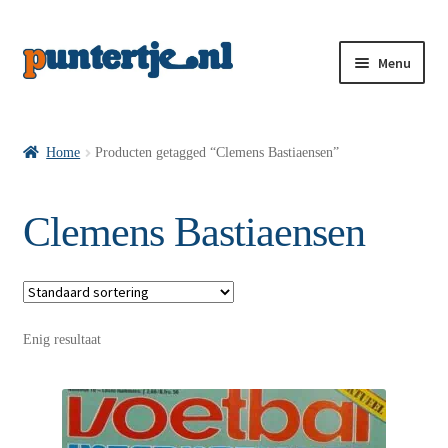
Menu
Losse nummers VI
Home
Producten getagged “Clemens Bastiaensen”
Pakketten VI’s
Clemens Bastiaensen
VI’s met Hollandse Velden
Enig resultaat
VI’s met Posters
Wie is puntertje