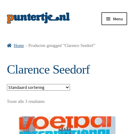
Menu
Losse nummers VI
Home
Producten getagged “Clarence Seedorf”
Pakketten VI’s
Clarence Seedorf
VI’s met Hollandse Velden
Toont alle 3 resultaten
VI’s met Posters
Wie is puntertje