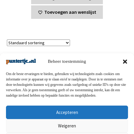
Toevoegen aan wenslijst
Toont alle 3 resultaten
Beheer toestemming
Om de beste ervaringen te bieden, gebruiken wij technologieën zoals cookies om
informatie over je apparaat op te slaan en/of te raadplegen. Door in te stemmen met
deze technologieën kunnen wij gegevens zoals surfgedrag of unieke ID's op deze site
Privacybeleid
-
Verzending en retouren
-
Algemene
verwerken. Als je geen toestemming geeft of uw toestemming intrekt, kan dit een
nadelige invloed hebben op bepaalde functies en mogelijkheden.
voorwaarden
-
Disclaimert
-
Betaalmethoden
-
Over ons
-
Contact
Accepteren
© puntertje.nl 2026
Weigeren
Privacybeleid puntertje.nl