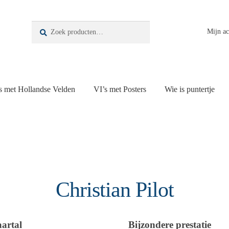
Zoeken
Zoeken
Mijn a
naar:
s met Hollandse Velden
VI’s met Posters
Wie is puntertje
Christian Pilot
aartal
Bijzondere prestatie