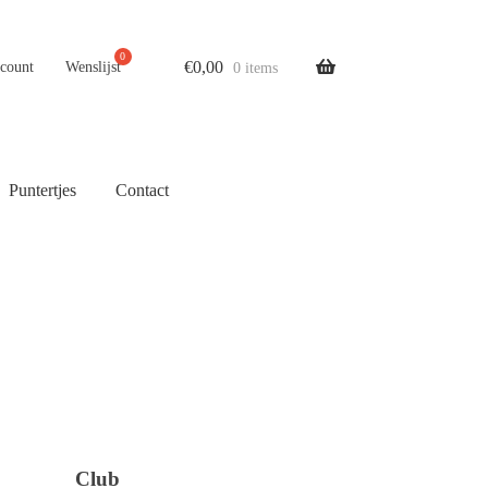
€
0,00
ccount
Wenslijst
0 items
Puntertjes
Contact
Club