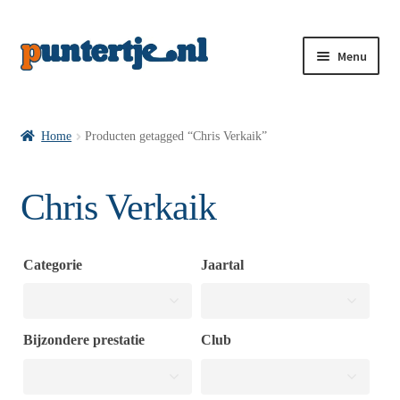
Menu
Losse nummers VI
Home
Producten getagged “Chris Verkaik”
Pakketten VI’s
Chris Verkaik
VI’s met Hollandse Velden
Categorie
Jaartal
VI’s met Posters
Bijzondere prestatie
Club
Wie is puntertje