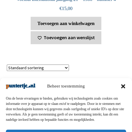
€
15,00
Toevoegen aan winkelwagen
Toevoegen aan wenslijst
Toont alle 8 resultaten
Beheer toestemming
Om de beste ervaringen te bieden, gebruiken wij technologieën zoals cookies om
informatie over je apparaat op te slaan en/of te raadplegen. Door in te stemmen met
deze technologieën kunnen wij gegevens zoals surfgedrag of unieke ID's op deze site
Privacybeleid
-
Verzending en retouren
-
Algemene
verwerken. Als je geen toestemming geeft of uw toestemming intrekt, kan dit een
nadelige invloed hebben op bepaalde functies en mogelijkheden.
voorwaarden
-
Disclaimert
-
Betaalmethoden
-
Over ons
-
Contact