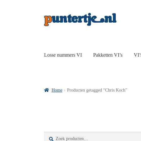
Losse nummers VI
Pakketten VI’s
VI’
Home
Producten getagged “Chris Koch”
Zoeken
Zoeken