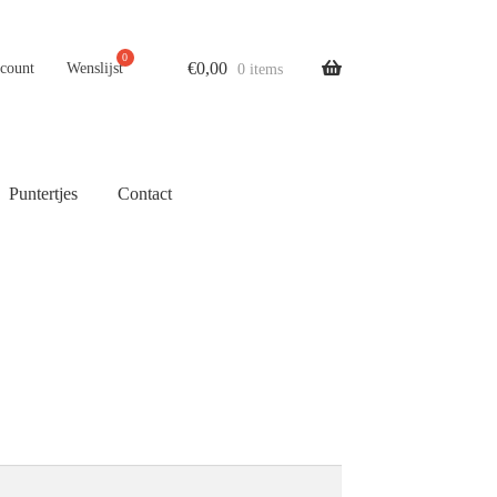
€
0,00
ccount
Wenslijst
0 items
Puntertjes
Contact