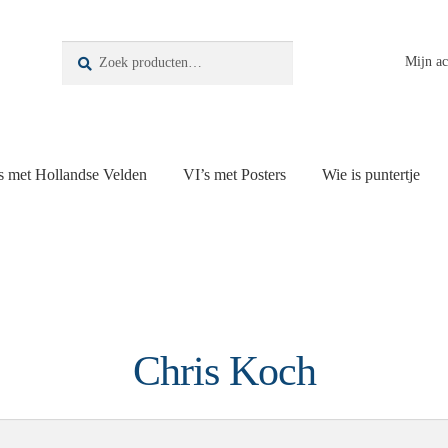
Zoeken
Zoeken
Mijn a
naar:
s met Hollandse Velden
VI’s met Posters
Wie is puntertje
Chris Koch