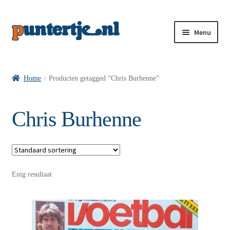
Menu
Losse nummers VI
Home
Producten getagged “Chris Burhenne”
Pakketten VI’s
Chris Burhenne
VI’s met Hollandse Velden
Enig resultaat
VI’s met Posters
Wie is puntertje