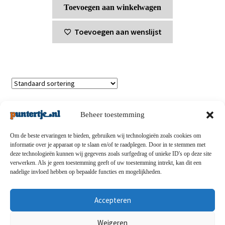
Toevoegen aan winkelwagen
Toevoegen aan wenslijst
Enig resultaat
Beheer toestemming
Om de beste ervaringen te bieden, gebruiken wij technologieën zoals cookies om
informatie over je apparaat op te slaan en/of te raadplegen. Door in te stemmen met
deze technologieën kunnen wij gegevens zoals surfgedrag of unieke ID's op deze site
Privacybeleid
-
Verzending en retouren
-
Algemene
verwerken. Als je geen toestemming geeft of uw toestemming intrekt, kan dit een
nadelige invloed hebben op bepaalde functies en mogelijkheden.
voorwaarden
-
Disclaimert
-
Betaalmethoden
-
Over ons
-
Contact
Accepteren
© puntertje.nl 2026
Weigeren