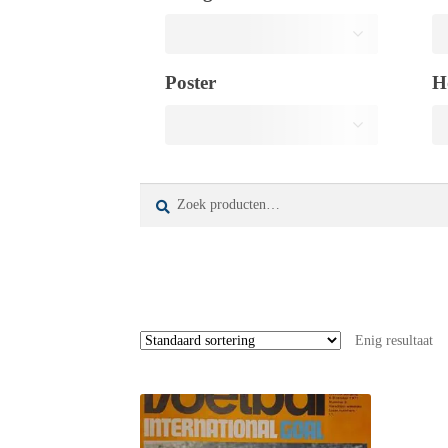
Poster
H
Zoeken
Zoeken
naar:
Enig resultaat