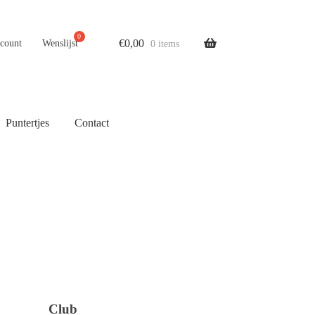
€
0,00
ccount
Wenslijst
0 items
Puntertjes
Contact
Club