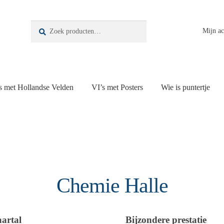
Zoeken
Zoeken
Mijn a
naar:
s met Hollandse Velden
VI’s met Posters
Wie is puntertje
Chemie Halle
aartal
Bijzondere prestatie