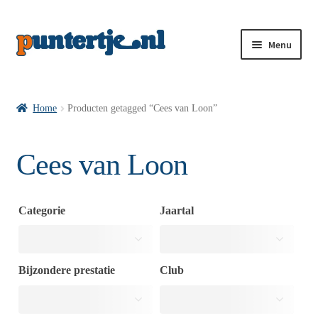
Menu
Losse nummers VI
Home
Producten getagged “Cees van Loon”
Pakketten VI’s
Cees van Loon
VI’s met Hollandse Velden
Categorie
Jaartal
VI’s met Posters
Bijzondere prestatie
Club
Wie is puntertje