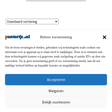
Enig resultaat
Beheer toestemming
Om de beste ervaringen te bieden, gebruiken wij technologieën zoals cookies om
informatie over je apparaat op te slaan en/of te raadplegen. Door in te stemmen met
deze technologieën kunnen wij gegevens zoals surfgedrag of unieke ID's op deze site
Privacybeleid
-
Verzending en retouren
-
Algemene
verwerken. Als je geen toestemming geeft of uw toestemming intrekt, kan dit een
nadelige invloed hebben op bepaalde functies en mogelijkheden.
voorwaarden
-
Disclaimert
-
Betaalmethoden
-
Over ons
-
Contact
Accepteren
© puntertje.nl 2026
Weigeren
Privacybeleid puntertje.nl
Bekijk voorkeuren
0