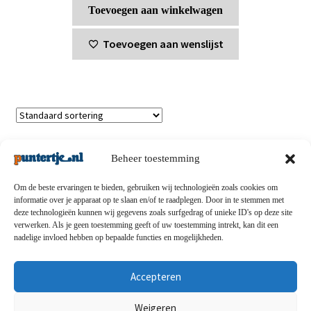
Toevoegen aan winkelwagen
Toevoegen aan wenslijst
Enig resultaat
Beheer toestemming
Om de beste ervaringen te bieden, gebruiken wij technologieën zoals cookies om
informatie over je apparaat op te slaan en/of te raadplegen. Door in te stemmen met
deze technologieën kunnen wij gegevens zoals surfgedrag of unieke ID's op deze site
Privacybeleid
-
Verzending en retouren
-
Algemene
verwerken. Als je geen toestemming geeft of uw toestemming intrekt, kan dit een
nadelige invloed hebben op bepaalde functies en mogelijkheden.
voorwaarden
-
Disclaimert
-
Betaalmethoden
-
Over ons
-
Contact
Accepteren
© puntertje.nl 2026
Weigeren