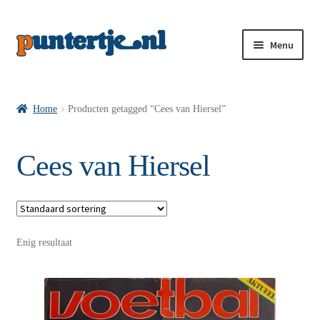
Menu
Losse nummers VI
Home
Producten getagged “Cees van Hiersel”
Pakketten VI’s
Cees van Hiersel
VI’s met Hollandse Velden
Enig resultaat
VI’s met Posters
Wie is puntertje