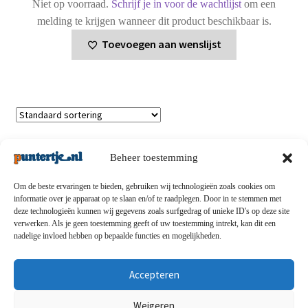
Niet op voorraad.
Schrijf je in voor de wachtlijst
om een
melding te krijgen wanneer dit product beschikbaar is.
Toevoegen aan wenslijst
Enig resultaat
Beheer toestemming
Om de beste ervaringen te bieden, gebruiken wij technologieën zoals cookies om
informatie over je apparaat op te slaan en/of te raadplegen. Door in te stemmen met
deze technologieën kunnen wij gegevens zoals surfgedrag of unieke ID's op deze site
Privacybeleid
-
Verzending en retouren
-
Algemene
verwerken. Als je geen toestemming geeft of uw toestemming intrekt, kan dit een
nadelige invloed hebben op bepaalde functies en mogelijkheden.
voorwaarden
-
Disclaimert
-
Betaalmethoden
-
Over ons
-
Contact
Accepteren
© puntertje.nl 2026
Weigeren