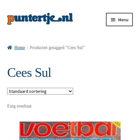
Menu
Losse nummers VI
Home
Producten getagged “Cees Sul”
Pakketten VI’s
Cees Sul
VI’s met Hollandse Velden
Enig resultaat
VI’s met Posters
Wie is puntertje