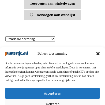
Toevoegen aan winkelwagen
Toevoegen aan wenslijst
Enig resultaat
Beheer toestemming
Om de beste ervaringen te bieden, gebruiken wij technologieën zoals cookies om
informatie over je apparaat op te slaan en/of te raadplegen. Door in te stemmen met
deze technologieën kunnen wij gegevens zoals surfgedrag of unieke ID's op deze site
Privacybeleid
-
Verzending en retouren
-
Algemene
verwerken. Als je geen toestemming geeft of uw toestemming intrekt, kan dit een
nadelige invloed hebben op bepaalde functies en mogelijkheden.
voorwaarden
-
Disclaimert
-
Betaalmethoden
-
Over ons
-
Contact
Accepteren
© puntertje.nl 2026
Weigeren