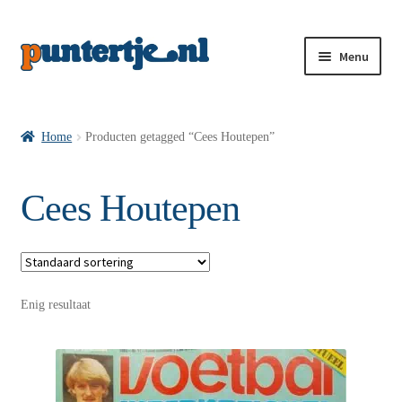
Menu
Losse nummers VI
Home
Producten getagged “Cees Houtepen”
Pakketten VI’s
Cees Houtepen
VI’s met Hollandse Velden
Enig resultaat
VI’s met Posters
Wie is puntertje