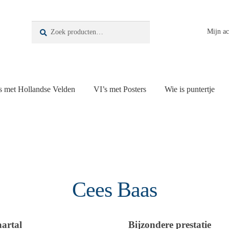
Zoeken
Zoeken
Mijn a
naar:
s met Hollandse Velden
VI’s met Posters
Wie is puntertje
Cees Baas
aartal
Bijzondere prestatie