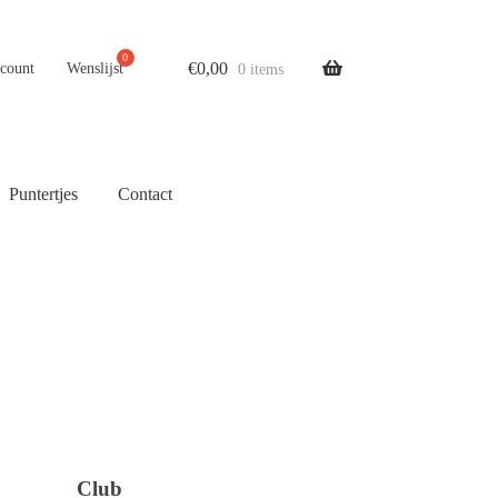
€
0,00
ccount
Wenslijst
0 items
Puntertjes
Contact
Club