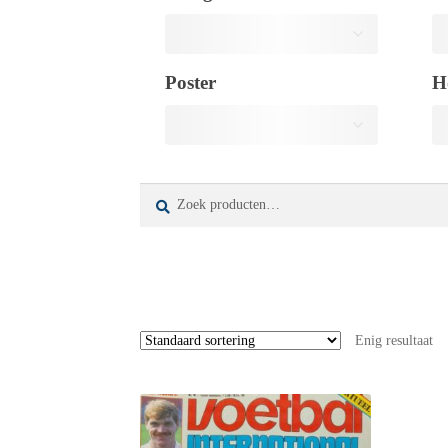
Poster
H
Zoeken
Zoeken
naar:
Enig resultaat