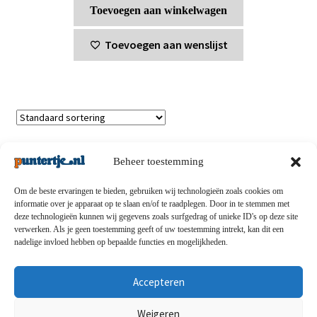
Toevoegen aan winkelwagen
Toevoegen aan wenslijst
Enig resultaat
Beheer toestemming
Om de beste ervaringen te bieden, gebruiken wij technologieën zoals cookies om
informatie over je apparaat op te slaan en/of te raadplegen. Door in te stemmen met
deze technologieën kunnen wij gegevens zoals surfgedrag of unieke ID's op deze site
Privacybeleid
-
Verzending en retouren
-
Algemene
verwerken. Als je geen toestemming geeft of uw toestemming intrekt, kan dit een
nadelige invloed hebben op bepaalde functies en mogelijkheden.
voorwaarden
-
Disclaimert
-
Betaalmethoden
-
Over ons
-
Contact
Accepteren
© puntertje.nl 2026
Weigeren