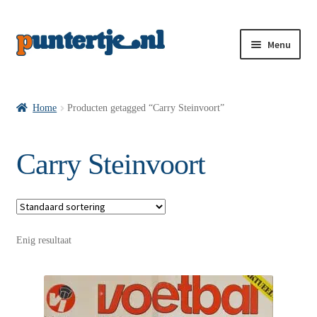
Menu
Losse nummers VI
Home
Producten getagged “Carry Steinvoort”
Pakketten VI’s
Carry Steinvoort
VI’s met Hollandse Velden
Enig resultaat
VI’s met Posters
Wie is puntertje