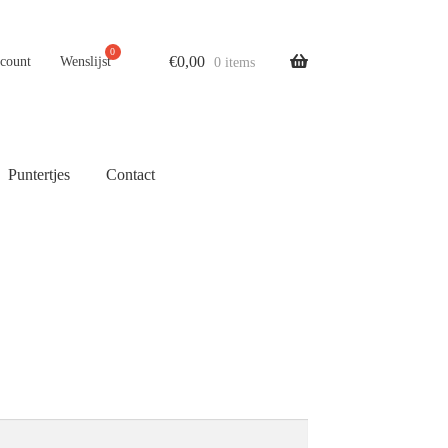
€
0,00
ccount
Wenslijst
0 items
Puntertjes
Contact