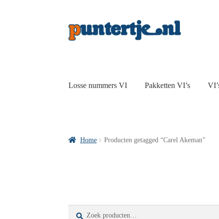
Losse nummers VI
Pakketten VI’s
VI’
Home
Producten getagged “Carel Akeman”
Zoeken
Zoeken