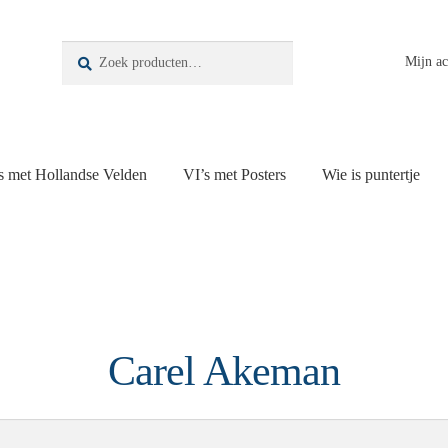
Zoeken
Zoeken
Mijn a
naar:
s met Hollandse Velden
VI’s met Posters
Wie is puntertje
Carel Akeman