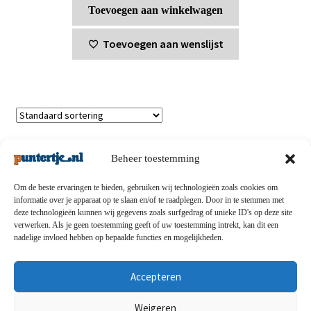
Toevoegen aan winkelwagen
Toevoegen aan wenslijst
Enig resultaat
Beheer toestemming
Om de beste ervaringen te bieden, gebruiken wij technologieën zoals cookies om
informatie over je apparaat op te slaan en/of te raadplegen. Door in te stemmen met
deze technologieën kunnen wij gegevens zoals surfgedrag of unieke ID's op deze site
Privacybeleid
-
Verzending en retouren
-
Algemene
verwerken. Als je geen toestemming geeft of uw toestemming intrekt, kan dit een
nadelige invloed hebben op bepaalde functies en mogelijkheden.
voorwaarden
-
Disclaimert
-
Betaalmethoden
-
Over ons
-
Contact
Accepteren
© puntertje.nl 2026
Weigeren