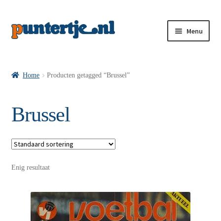
Menu
Losse nummers VI
Home
Producten getagged “Brussel”
Pakketten VI’s
Brussel
VI’s met Hollandse Velden
Enig resultaat
VI’s met Posters
Wie is puntertje