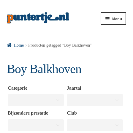
Menu
Losse nummers VI
Home
Producten getagged “Boy Balkhoven”
Pakketten VI’s
Boy Balkhoven
VI’s met Hollandse Velden
Categorie
Jaartal
VI’s met Posters
Bijzondere prestatie
Club
Wie is puntertje