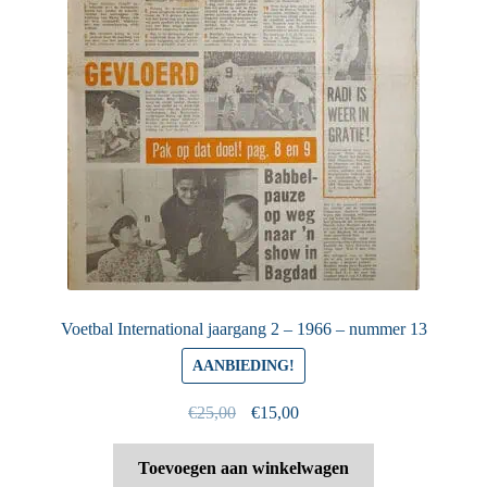
Voetbal International jaargang 2 – 1966 – nummer 13
AANBIEDING!
Oorspronkelijke
Huidige
€
25,00
€
15,00
prijs
prijs
was:
is:
Toevoegen aan winkelwagen