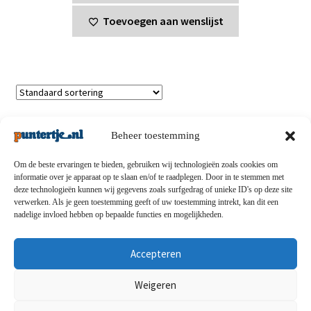
€25,00.
€15,00.
Toevoegen aan wenslijst
Enig resultaat
Beheer toestemming
Om de beste ervaringen te bieden, gebruiken wij technologieën zoals cookies om
informatie over je apparaat op te slaan en/of te raadplegen. Door in te stemmen met
deze technologieën kunnen wij gegevens zoals surfgedrag of unieke ID's op deze site
Privacybeleid
-
Verzending en retouren
-
Algemene
verwerken. Als je geen toestemming geeft of uw toestemming intrekt, kan dit een
nadelige invloed hebben op bepaalde functies en mogelijkheden.
voorwaarden
-
Disclaimert
-
Betaalmethoden
-
Over ons
-
Contact
Accepteren
© puntertje.nl 2026
Weigeren
Privacybeleid puntertje.nl