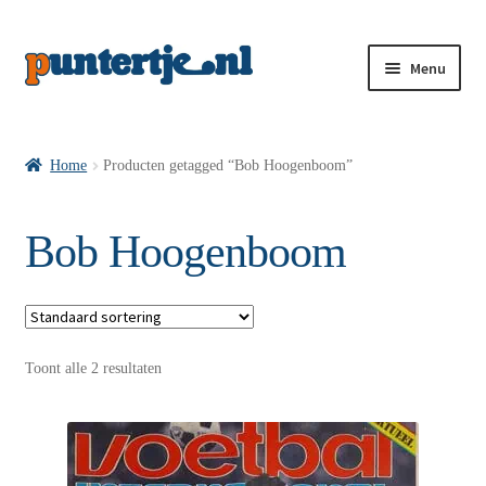
Menu
Losse nummers VI
Home
Producten getagged “Bob Hoogenboom”
Pakketten VI’s
Bob Hoogenboom
VI’s met Hollandse Velden
Toont alle 2 resultaten
VI’s met Posters
Wie is puntertje