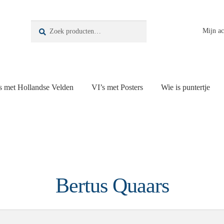
Zoeken
Zoeken
Mijn a
naar:
s met Hollandse Velden
VI’s met Posters
Wie is puntertje
Bertus Quaars