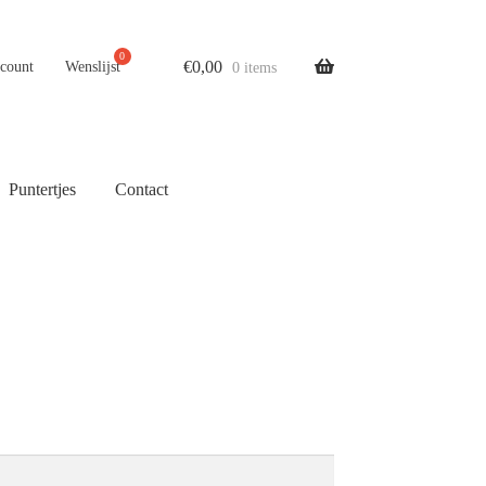
€
0,00
ccount
Wenslijst
0 items
Puntertjes
Contact