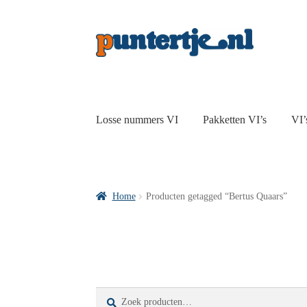
Losse nummers VI
Pakketten VI’s
VI’
Home
Producten getagged “Bertus Quaars”
Zoeken
Zoeken