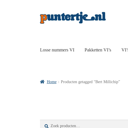
Losse nummers VI
Pakketten VI’s
VI’
Home
Producten getagged “Bert Millichip”
Zoeken
Zoeken