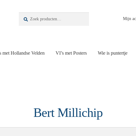
Zoeken
Zoeken
Mijn a
naar:
s met Hollandse Velden
VI’s met Posters
Wie is puntertje
Bert Millichip