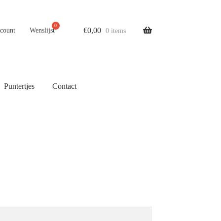
€
0,00
ccount
Wenslijst
0 items
Puntertjes
Contact