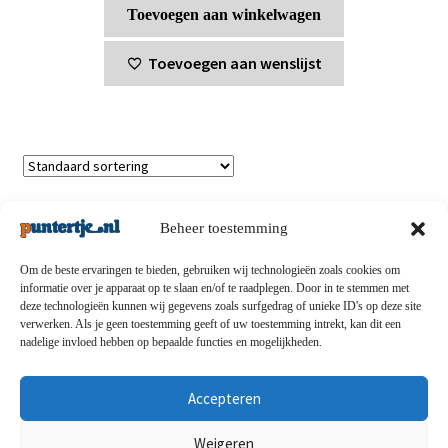
Toevoegen aan winkelwagen
Toevoegen aan wenslijst
Enig resultaat
Beheer toestemming
Om de beste ervaringen te bieden, gebruiken wij technologieën zoals cookies om
informatie over je apparaat op te slaan en/of te raadplegen. Door in te stemmen met
deze technologieën kunnen wij gegevens zoals surfgedrag of unieke ID's op deze site
Privacybeleid
-
Verzending en retouren
-
Algemene
verwerken. Als je geen toestemming geeft of uw toestemming intrekt, kan dit een
nadelige invloed hebben op bepaalde functies en mogelijkheden.
voorwaarden
-
Disclaimert
-
Betaalmethoden
-
Over ons
-
Contact
Accepteren
© puntertje.nl 2026
Weigeren