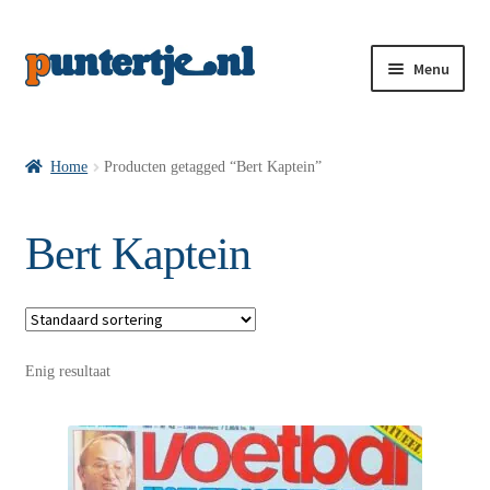
Menu
Losse nummers VI
Home
Producten getagged “Bert Kaptein”
Pakketten VI’s
Bert Kaptein
VI’s met Hollandse Velden
Enig resultaat
VI’s met Posters
Wie is puntertje