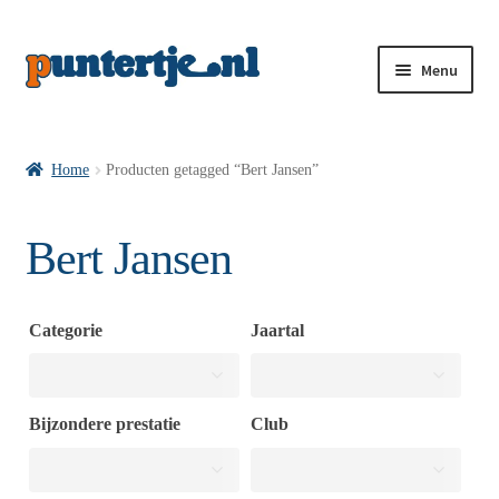
Menu
Losse nummers VI
Home
Producten getagged “Bert Jansen”
Pakketten VI’s
Bert Jansen
VI’s met Hollandse Velden
Categorie
Jaartal
VI’s met Posters
Bijzondere prestatie
Club
Wie is puntertje