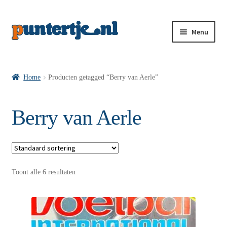
Menu
Losse nummers VI
Home
Producten getagged “Berry van Aerle”
Pakketten VI’s
Berry van Aerle
VI’s met Hollandse Velden
Toont alle 6 resultaten
VI’s met Posters
Wie is puntertje