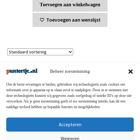
Toevoegen aan winkelwagen
Toevoegen aan wenslijst
Enig resultaat
Beheer toestemming
Om de beste ervaringen te bieden, gebruiken wij technologieën zoals cookies om
informatie over je apparaat op te slaan en/of te raadplegen. Door in te stemmen met
deze technologieën kunnen wij gegevens zoals surfgedrag of unieke ID's op deze site
Privacybeleid
-
Verzending en retouren
-
Algemene
verwerken. Als je geen toestemming geeft of uw toestemming intrekt, kan dit een
nadelige invloed hebben op bepaalde functies en mogelijkheden.
voorwaarden
-
Disclaimert
-
Betaalmethoden
-
Over ons
-
Contact
Accepteren
© puntertje.nl 2026
Weigeren