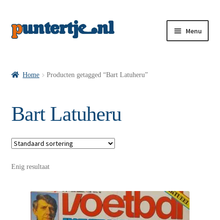
Menu
Losse nummers VI
Home
Producten getagged “Bart Latuheru”
Pakketten VI’s
Bart Latuheru
VI’s met Hollandse Velden
Enig resultaat
VI’s met Posters
Wie is puntertje