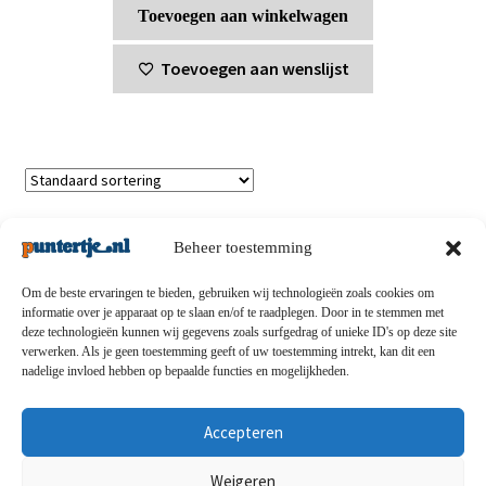
Toevoegen aan winkelwagen
Toevoegen aan wenslijst
Enig resultaat
Beheer toestemming
Om de beste ervaringen te bieden, gebruiken wij technologieën zoals cookies om
informatie over je apparaat op te slaan en/of te raadplegen. Door in te stemmen met
deze technologieën kunnen wij gegevens zoals surfgedrag of unieke ID's op deze site
Privacybeleid
-
Verzending en retouren
-
Algemene
verwerken. Als je geen toestemming geeft of uw toestemming intrekt, kan dit een
nadelige invloed hebben op bepaalde functies en mogelijkheden.
voorwaarden
-
Disclaimert
-
Betaalmethoden
-
Over ons
-
Contact
Accepteren
© puntertje.nl 2026
Weigeren