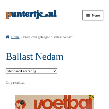
Menu
Losse nummers VI
Home
Producten getagged “Ballast Nedam”
Pakketten VI’s
Ballast Nedam
VI’s met Hollandse Velden
Enig resultaat
VI’s met Posters
Wie is puntertje