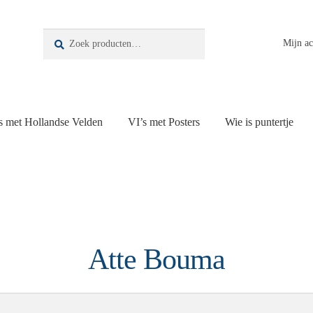
Zoeken
Zoeken
Mijn a
naar:
s met Hollandse Velden
VI’s met Posters
Wie is puntertje
Atte Bouma