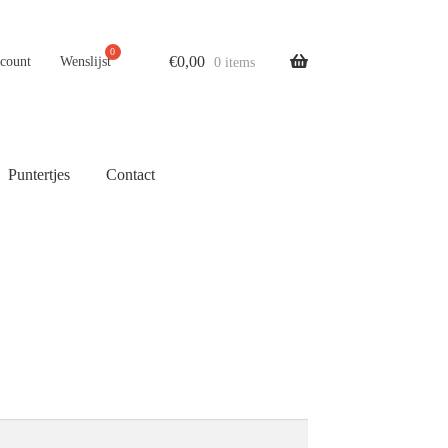
€
0,00
ccount
Wenslijst
0 items
Puntertjes
Contact