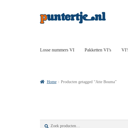
Losse nummers VI
Pakketten VI’s
VI’
Home
Producten getagged “Atte Bouma”
Zoeken
Zoeken